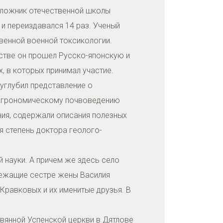
оложник отечественной школы
и переиздавался 14 раз. Ученый
енной военной токсикологии.
естве он прошел Русско-японскую и
 в которых принимал участие.
 углубил представление о
 агрономическому почвоведению
ия, содержали описания полезных
я степень доктора геолого-
й науки. А причем же здесь село
длежащие сестре жены Василия
Кравковых и их именитые друзья. В
евянной Успенской церкви в Дятлове