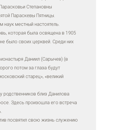
м Парасковьи Степановны
вятой Параскевы Пятницы.
м наук местный настоятель.
овь, которая была освящена в 1905
 не было своих церквей. Среди них
монастыря Даниил (Сарычев) (в
орого потом за глаза будут
московский старец», «великий
 у родственников близ Данилова
росе. Здесь произошла его встреча
.
ротив посвятил свою жизнь служению