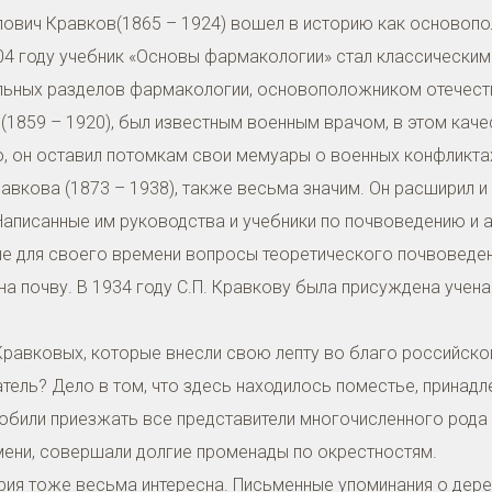
влович Кравков(1865 – 1924) вошел в историю как основоп
4 году учебник «Основы фармакологии» стал классическим 
льных разделов фармакологии, основоположником отечеств
(1859 – 1920), был известным военным врачом, в этом кач
 он оставил потомкам свои мемуары о военных конфликтах,
авкова (1873 – 1938), также весьма значим. Он расширил и
аписанные им руководства и учебники по почвоведению и
 для своего времени вопросы теоретического почвоведен
а почву. В 1934 году С.П. Кравкову была присуждена учена
 Кравковых, которые внесли свою лепту во благо российско
атель? Дело в том, что здесь находилось поместье, прина
били приезжать все представители многочисленного рода 
мени, совершали долгие променады по окрестностям.
ория тоже весьма интересна. Письменные упоминания о дер