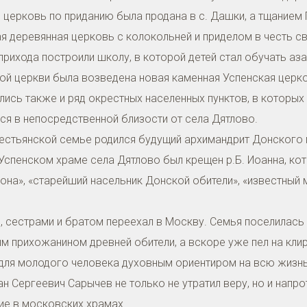
71 церковь по приданию была продана в с. Дашки, а тщание
 деревянная церковь с колокольней и приделом в честь с
прихода построили школу, в которой детей стал обучать аза
ной церкви была возведена новая каменная Успенская церк
лись также и ряд окрестных населенных пунктов, в которых
ся в непосредственной близости от села Дятлово.
рестьянской семье родился будущий архимандрит Донского 
 Успенском храме села Дятлово был крещен р.Б. Иоанна, кот
она», «старейший насельник Донской обители», «известный 
й, сестрами и братом переехал в Москву. Семья поселилась
м прихожанином древней обители, а вскоре уже пел на кли
 для молодого человека духовным ориентиром на всю жизнь
ан Сергеевич Сарычев не только не утратил веру, но и нап
ие в московских храмах.