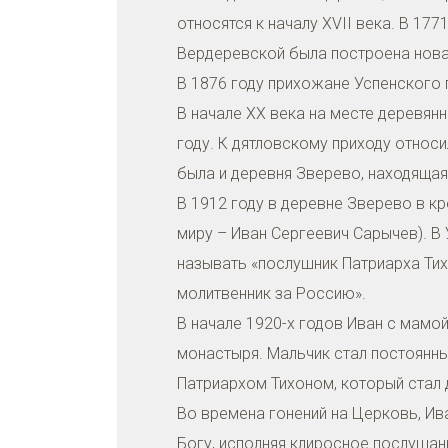
относятся к началу XVII века. В 17
Вердеревской была построена новая
В 1876 году прихожане Успенского 
В начале ХХ века на месте деревян
году. К дятловскому приходу относи
была и деревня Зверево, находящая
В 1912 году в деревне Зверево в к
миру – Иван Сергеевич Сарычев). В
называть «послушник Патриарха Тих
молитвенник за Россию».
В начале 1920-х годов Иван с мамо
монастыря. Мальчик стал постоянны
Патриархом Тихоном, который стал
Во времена гонений на Церковь, Ив
Богу, исполняя клиросное послушан