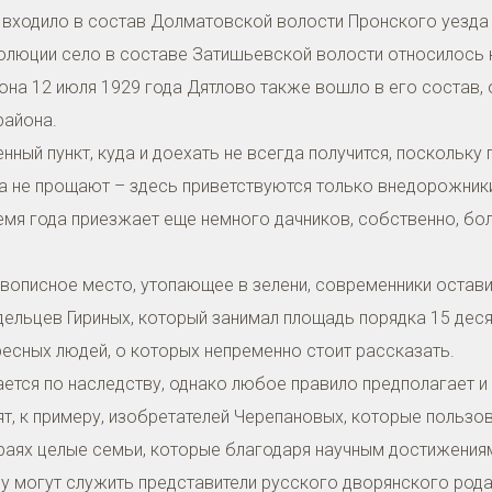
ходило в состав Долматовской волости Пронского уезда Р
олюции село в составе Затишьевской волости относилось 
на 12 июля 1929 года Дятлово также вошло в его состав, 
района.
нный пункт, куда и доехать не всегда получится, поскольк
а не прощают – здесь приветствуются только внедорожники
ремя года приезжает еще немного дачников, собственно, бол
ивописное место, утопающее в зелени, современники оста
ельцев Гириных, который занимал площадь порядка 15 деся
ресных людей, о которых непременно стоит рассказать.
ается по наследству, однако любое правило предполагает и
ят, к примеру, изобретателей Черепановых, которые польз
краях целые семьи, которые благодаря научным достижения
у могут служить представители русского дворянского род