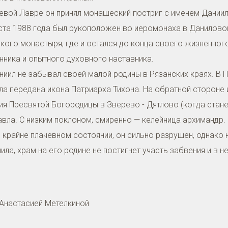
иевой Лавре он принял монашеский постриг с именем Даниил
ста 1988 года был рукоположен во иеромонаха в Даниловом
ого монастыря, где и остался до конца своего жизненного 
нника и опытного духовного наставника.
ниил не забывал своей малой родины в Рязанских краях. В 
а передана икона Патриарха Тихона. На обратной стороне 
я Пресвятой Богородицы в Зверево - Дятлово (когда стане
авла. С низким поклоном, смиренно — келейница архимандр. 
 крайне плачевном состоянии, он сильно разрушен, однако 
ла, храм на его родине не постигнет участь забвения и в 
Анастасией Метелкиной