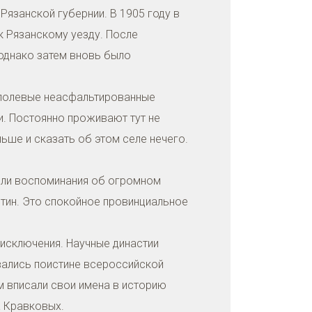
язанской губернии. В 1905 году в
к Рязанскому уезду. После
однако затем вновь было
у полевые неасфальтированные
. Постоянно проживают тут не
ьше и сказать об этом селе нечего.
вили воспоминания об огромном
тин. Это спокойное провинциальное
 исключения. Научные династии
овались поистине всероссийской
м вписали свои имена в историю
а Кравковых.