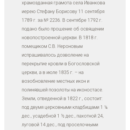
храмозданная грамота села Иванкова
иерею Стефану Борисову 11 сентября
1789 г. за № 2236. В сентябре 1792 г.
подано было прошение об освящении
новопостроенной церкви. В 1818 г.
помещиком С.В. Нероновым
испрашивалось дозволение на
перекрытие кровли в Богословской
церкви, а в июле 1835 г. – на
возобновление местных икон и
полинявшей позолоты на иконостасе.
Земли, отведенной в 1822 г., состоит:
под двумя церковными кладбищами 1 ¼
дес., усадебной 1 ½ дес., пахотной 24,
луговой 14 дес., под проселочными