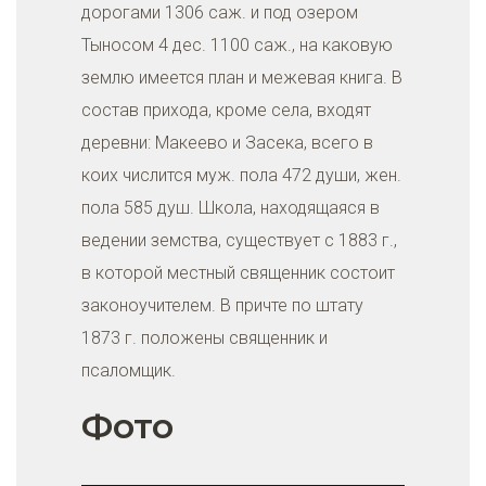
дорогами 1306 саж. и под озером
Тыносом 4 дес. 1100 саж., на каковую
землю имеется план и межевая книга. В
состав прихода, кроме села, входят
деревни: Макеево и Засека, всего в
коих числится муж. пола 472 души, жен.
пола 585 душ. Школа, находящаяся в
ведении земства, существует с 1883 г.,
в которой местный священник состоит
законоучителем. В причте по штату
1873 г. положены священник и
псаломщик.
Фото