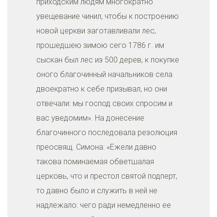
приходским людям многократно
увещевание чинил, чтобы к построению
новой церкви заготавливали лес,
прошедшею зимою сего 1786 г. им
сыскан был лес из 500 дерев, к покупке
оного благочинный начальников села
двоекратно к себе призывал, но они
отвечали: мы господ своих спросим и
вас уведомим». На донесение
благочинного последовала резолюция
преосвящ. Симона: «Ежели давно
такова поминаемая обветшалая
церковь, что и престол святой подперт,
то давно было и служить в ней не
надлежало: чего ради немедленно ее