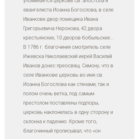
упоминается церковь св. апостола и
евангелиста Иоанна Богослова, в селе
Иванкове двор помещика Ивана
Григорьевича Неронова, 42 двора
крестьянских, 10 дворов бобыльских…
В 1786 г. благочиния смотритель селе
Ижевска Николаевский иерей Василий
Иванов донес преосвящ. Симону, что в
селе Иванкове церковь во имя св.
Иоанна Богослова как стенами, так и
полом очень ветха, под самым
престолом поставлены подпоры,
церковь наклонилась в одну сторону и
склонна к падению. Кроме того,
благочинный прописывал, что «он