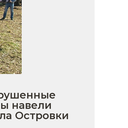
зрушенные
ры навели
ла Островки