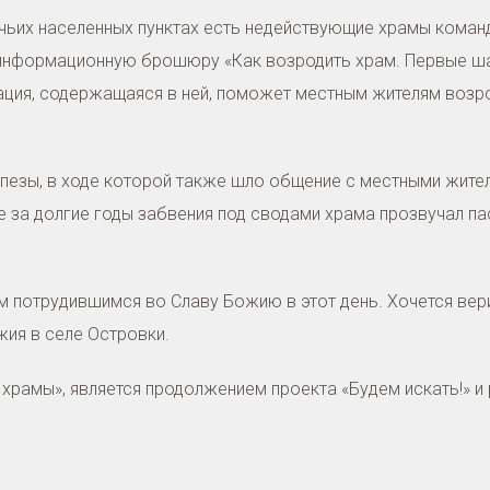
 чьих населенных пунктах есть недействующие храмы коман
информационную брошюру «Как возродить храм. Первые ша
ия, содержащаяся в ней, поможет местным жителям возро
апезы, в ходе которой также шло общение с местными жит
е за долгие годы забвения под сводами храма прозвучал п
 потрудившимся во Славу Божию в этот день. Хочется верит
ия в селе Островки.
храмы», является продолжением проекта «Будем искать!» и