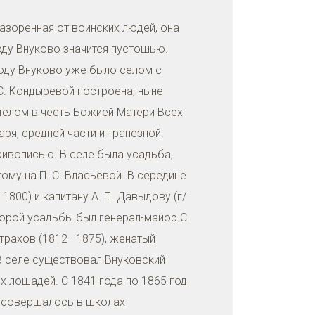
азоренная от воинских людей, она
году Внуково значится пустошью.
году Внуково уже было селом с
С. Кондыревой построена, ныне
делом в честь Божией Матери Всех
ря, средней части и трапезной.
живописью. В селе была усадьба,
ому на П. С. Власьевой. В середине
800) и капитану А. П. Давыдову (г/
торой усадьбы был генерал-майор С.
Страхов (1812—1875), женатый
. В селе существовал Внуковский
х лошадей. С 1841 года по 1865 год
й совершалось в школах