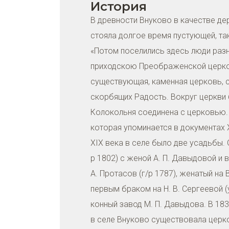
История
В древности Внуково в качестве де
стояла долгое время пустующей, так
«Потом поселились здесь люди разн
приходскою Преображенской церков
существующая, каменная церковь, 
скорбящих Радость. Вокруг церкви 
Колокольня соединена с церковью. 
которая упоминается в документах X
XIX века в селе было две усадьбы. 
р 1802) с женой А. П. Давыдовой и
А. Протасов (г/р 1787), женатый на
первым браком на Н. В. Сергеевой (
конный завод М. П. Давыдова. В 183
в селе Внуково существовала церк