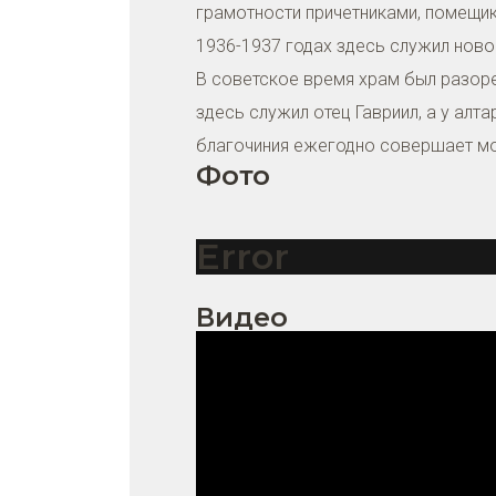
грамотности причетниками, помещик
1936-1937 годах здесь служил новому
В советское время храм был разоре
здесь служил отец Гавриил, а у ал
благочиния ежегодно совершает мо
Фото
Error
Видео