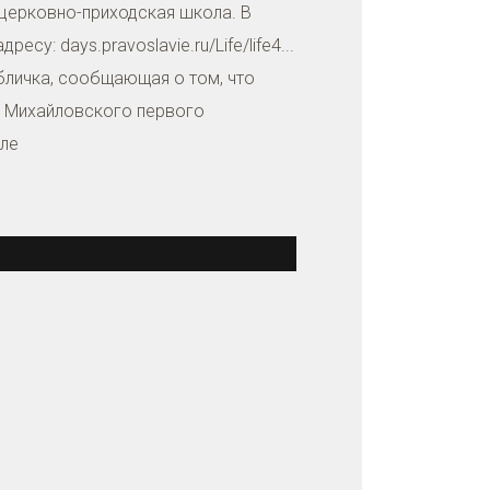
 церковно-приходская школа. В
у: days.pravoslavie.ru/Life/life4...
абличка, сообщающая о том, что
во Михайловского первого
иле