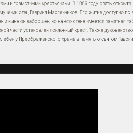
ами и грамотными крестьянами. В 1888 году опять открыта
ченик отец Гавриил Масленников. Его житие доступно по адрес
н и ныне он заброшен, но на его стене имеется памятная т
тарной части установлен поклонный крест. Также духовенст
лебен у Преображенского храма в память о святом Гаври