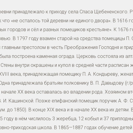
ревни принадлежало к приходу села Спаса Щебененского. Р
 что «не осталось той деревни ни единого двора». В 1616 
ых городов и сёл и разных помещиков крестьяне». К 1676 
ью. В 1797 году взамен старой на средства помещицы П. 
с главным престолом в честь Преображения Господня и при
была построена каменная ограда. Церковь состояла из алта
Стены внутри окрашены и купол в средней части расписан 
VIII века, принадлежащая помещику П. А. Кондыреву, женат
Одна принадлежала братьям полковнику В. П. Давыдову (г/р 1
 в начале XX века оставалась во владении рода. Хозяином в
 В. И. Кашинской. Позже епифанский помещик поручик А. Ф. 
ум. до 1850). В конце XIX века и в начале XX века их детям
5 году в нём числилось 3 жеребца, 12 кобыл и 37 приплодны
овно-приходская школа. В 1865—1887 годах обучение дете