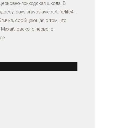
 церковно-приходская школа. В
у: days.pravoslavie.ru/Life/life4...
абличка, сообщающая о том, что
во Михайловского первого
иле