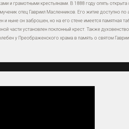
ами и грамотными крестьянами. В 1888 году опять открыта
ченик отец Гавриил Масленников. Его житие доступно по адрес
н и ныне он заброшен, но на его стене имеется памятная т
тарной части установлен поклонный крест. Также духовенст
лебен у Преображенского храма в память о святом Гаври