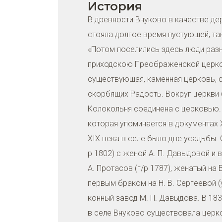
История
В древности Внуково в качестве де
стояла долгое время пустующей, так
«Потом поселились здесь люди разн
приходскою Преображенской церков
существующая, каменная церковь, 
скорбящих Радость. Вокруг церкви 
Колокольня соединена с церковью. 
которая упоминается в документах X
XIX века в селе было две усадьбы. 
р 1802) с женой А. П. Давыдовой и
А. Протасов (г/р 1787), женатый на
первым браком на Н. В. Сергеевой (
конный завод М. П. Давыдова. В 183
в селе Внуково существовала церк