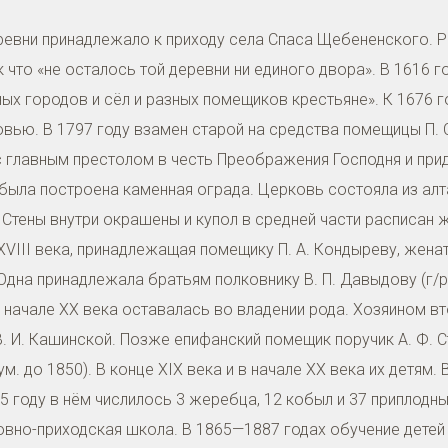
ревни принадлежало к приходу села Спаса Щебененского. Р
 что «не осталось той деревни ни единого двора». В 1616 
ых городов и сёл и разных помещиков крестьяне». К 1676 
ью. В 1797 году взамен старой на средства помещицы П. 
с главным престолом в честь Преображения Господня и при
была построена каменная ограда. Церковь состояла из алта
Стены внутри окрашены и купол в средней части расписан 
VIII века, принадлежащая помещику П. А. Кондыреву, женат
Одна принадлежала братьям полковнику В. П. Давыдову (г/р 1
 в начале XX века оставалась во владении рода. Хозяином в
 В. И. Кашинской. Позже епифанский помещик поручик А. Ф. 
ум. до 1850). В конце XIX века и в начале XX века их детям
5 году в нём числилось 3 жеребца, 12 кобыл и 37 приплодны
овно-приходская школа. В 1865—1887 годах обучение дете