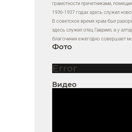
грамотности причетниками, помещик
1936-1937 годах здесь служил новому
В советское время храм был разоре
здесь служил отец Гавриил, а у ал
благочиния ежегодно совершает мо
Фото
Error
Видео