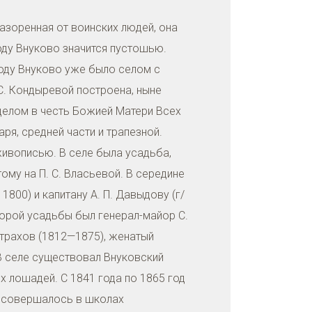
азоренная от воинских людей, она
году Внуково значится пустошью.
году Внуково уже было селом с
С. Кондыревой построена, ныне
делом в честь Божией Матери Всех
ря, средней части и трапезной.
живописью. В селе была усадьба,
ому на П. С. Власьевой. В середине
800) и капитану А. П. Давыдову (г/
торой усадьбы был генерал-майор С.
Страхов (1812—1875), женатый
. В селе существовал Внуковский
х лошадей. С 1841 года по 1865 год
й совершалось в школах