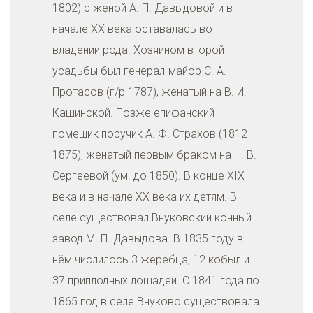
1802) с женой А. П. Давыдовой и в
начале XX века оставалась во
владении рода. Хозяином второй
усадьбы был генерал-майор С. А.
Протасов (г/р 1787), женатый на В. И.
Кашинской. Позже епифанский
помещик поручик А. Ф. Страхов (1812—
1875), женатый первым браком на Н. В.
Сергеевой (ум. до 1850). В конце XIX
века и в начале XX века их детям. В
селе существовал Внуковский конный
завод М. П. Давыдова. В 1835 году в
нём числилось 3 жеребца, 12 кобыл и
37 приплодных лошадей. С 1841 года по
1865 год в селе Внуково существовала