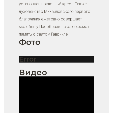
установлен поклонный крест. Также
духовенство Михайловского первого
благочиния ежегодно совершает
молебен у Преображенского храма в
память о святом Гаврииле
Фото
Error
Видео