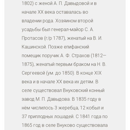
1802) с женой А. П. Давыдовой и в
начале XX века оставалась во
владении рода. Хозяином второй
усадьбы был генерал-майор С. А.
Протасов (г/р 1787), женатый на В. И.
Кашинской. Позже епифанский
помещик поручик А. Ф. Страхов (1812—
1875), женатый первым браком на Н. В.
Сергеевой (ум. до 1850). В конце XIX
века и в начале XX века их детям. В
селе существовал Внуковский конный
завод М. П. Давыдова. В 1835 году в
нём числилось 3 жеребца, 12 кобыл и
37 приплодных лошадей. С 1841 года по
1865 год в селе Внуково существовала