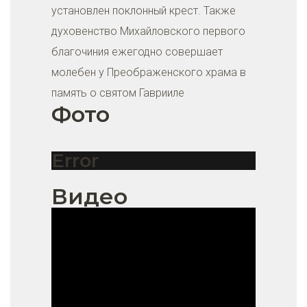
установлен поклонный крест. Также
духовенство Михайловского первого
благочиния ежегодно совершает
молебен у Преображенского храма в
память о святом Гаврииле
Фото
Error
Видео