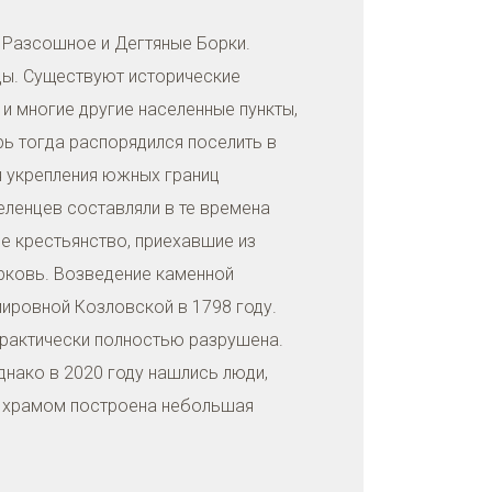
, Разсошное и Дегтяные Борки.
цы. Существуют исторические
и многие другие населенные пункты,
рь тогда распорядился поселить в
я укрепления южных границ
еленцев составляли в те времена
е крестьянство, приехавшие из
рковь. Возведение каменной
ировной Козловской в 1798 году.
практически полностью разрушена.
днако в 2020 году нашлись люди,
м храмом построена небольшая