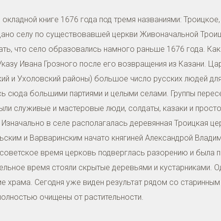
 окладной книге 1676 года под тремя названиями: Троицкое
- дано селу по существовавшей церкви Живоначальной Трои
ть, что село образовались намного раньше 1676 года. Как 
казу Ивана Грозного после его возвращения из Казани. Ца
кий и Ухоловский районы) большое число русских людей дл
ь сюда большими партиями и целыми селами. Группы перес
ыли служивые и мастеровые люди, солдаты, казаки и просто
 Изначально в селе располагалась деревянная Троицкая це
ьским и Варваринским начато княгиней Александрой Владим
 советское время церковь подверглась разорению и была 
ельное время стояли скрытые деревьями и кустарниками. О
е храма. Сегодня уже виден результат рядом со старинны
полностью очищены от растительности.