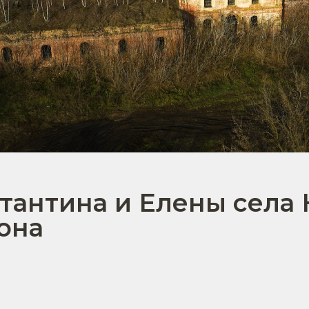
тантина и Елены села
она