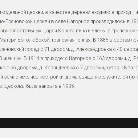
 отдельной церкви, в качестве деревни входило в приход Н
о-Еленовской церкви в селе Нагорное производилось в 186
Равноапостольных Царей Константина и Елены, в трапезной 
Матери Боголюбской, трапезная теплая. В 1885 в состав при
Еленовский посад с 71 двором, д. Александровка с 40 двора
 женщин. В 1914 в приходе: с Нагорное с 163 дворами, д. Р
ка с 66 дворами, д. Карандеевка с 7 дворами, хутор Шувал
й земле имелись постройки: дома священнослужителей (их 
. Церковь была закрыта в 1935.