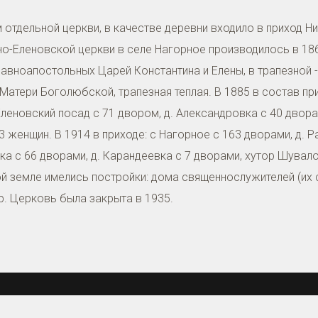
 отдельной церкви, в качестве деревни входило в приход Н
о-Еленовской церкви в селе Нагорное производилось в 186
Равноапостольных Царей Константина и Елены, в трапезной 
Матери Боголюбской, трапезная теплая. В 1885 в состав при
Еленовский посад с 71 двором, д. Александровка с 40 двора
 женщин. В 1914 в приходе: с Нагорное с 163 дворами, д. Р
ка с 66 дворами, д. Карандеевка с 7 дворами, хутор Шувал
й земле имелись постройки: дома священнослужителей (их 
. Церковь была закрыта в 1935.