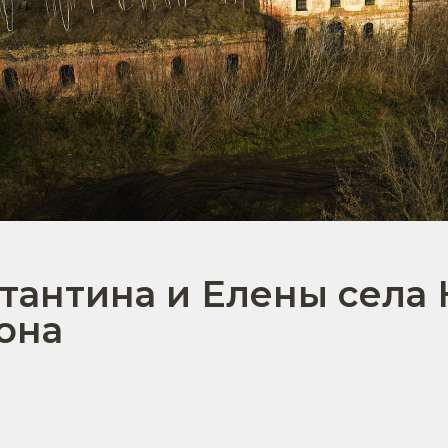
тантина и Елены села
она