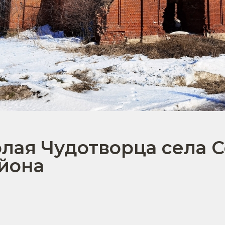
лая Чудотворца села 
йона