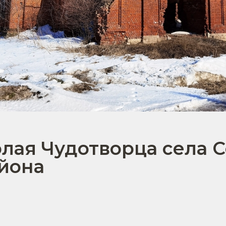
лая Чудотворца села 
йона